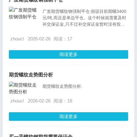
广发期货螺纹钢强制平仓:假设目前期螺3400
元/吨,而且是单边平仓。这个时候就需要及时
补交保证金,只不过补交保证金暂时没有投资
者能勉强完成。而且,实际交易中,个人平仓,追
加保证金之后还需要再补交一次。不过,实际
zhoucl
2026-02-26
阅读：17
做的时候,这个时候期货公司不加保证金,因为
本身交易所就不加。
阅读更多
期货螺纹走势图分析
期货螺纹走势图分析:
zhoucl
2026-02-26
阅读：18
阅读更多
买一手螺纹钢期货需要保证金