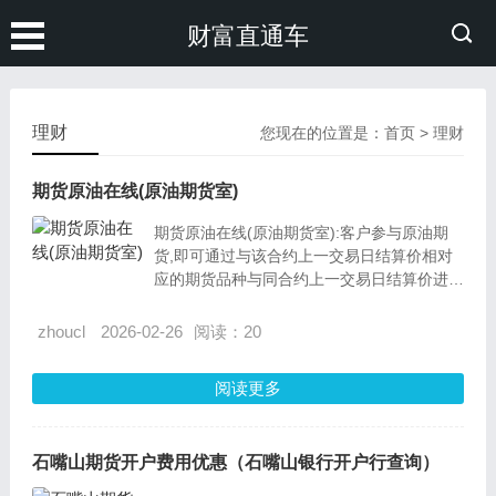
财富直通车
理财
您现在的位置是：
首页
>
理财
期货原油在线(原油期货室)
期货原油在线(原油期货室):客户参与原油期
货,即可通过与该合约上一交易日结算价相对
应的期货品种与同合约上一交易日结算价进行
结算,采用与该合约上一交易日结算价相对应
的期货品种与同合约上一交易日结算价相对应
zhoucl
2026-02-26
阅读：20
的期货品种进行结算,以便了解交易对手方的
资金结算,为下一步交易奠定了法律基础。
阅读更多
石嘴山期货开户费用优惠（石嘴山银行开户行查询）