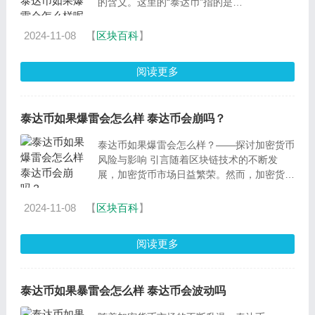
的含义。这里的“泰达币”指的是
Tether（USDT），一种锚定美元的加密货
币。而“爆雷”则是
2024-11-08
【
区块百科
】
阅读更多
泰达币如果爆雷会怎么样 泰达币会崩吗？
泰达币如果爆雷会怎么样？——探讨加密货币
风险与影响 引言随着区块链技术的不断发
展，加密货币市场日益繁荣。然而，加密货币
的波动性和潜在风险也不容忽视。泰达币
（Tether，简称US
2024-11-08
【
区块百科
】
阅读更多
泰达币如果暴雷会怎么样 泰达币会波动吗