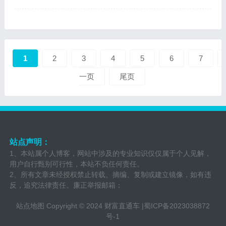
1
2
3
4
5
6
7
一页
尾页
站点声明：
1、本站属个人博客，网站中涉及的专业知识仅仅属于个人见解，
用户自行甄别可行性，本站不负任何责任。
2、所有文章未经授权禁止转载、摘编、复制或建立镜像，如有违
反，追究法律责任。廉正举报邮箱：
站点地图
Copyright © 2024
财富直通车
|
蜀ICP备2023038872
号-1