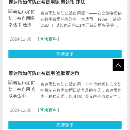
泰达币如何防止被盗用呢 泰达币 违法
泰达币如何防止被盗用呢？——安全策略揭秘
在数字货币的海洋中，泰达币（Tether，简称
USDT）以其稳定的1:1美元锚定而备受关
注。然而，随着数字货币的普及，安全问题也
日益凸显。那么，泰达
2024-11-08
【
区块百科
】
阅读更多
泰达币如何防止被盗用 盗取泰达币
泰达币如何防止被盗用：全方位解析其安全防
护机制在数字货币日益普及的今天，泰达币作
为一种稳定币，以其锚定美元的价值稳定性，
受到了越来越多投资者的青睐。然而，任何数
字资产都存
2024-11-08
【
区块百科
】
阅读更多