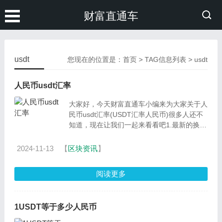
财富直通车
usdt
您现在的位置是：
首页
> TAG信息列表 > usdt
人民币usdt汇率
大家好，今天财富直通车小编来为大家关于人
民币usdt汇率(USDT汇率人民币)很多人还不
知道，现在让我们一起来看看吧1.最新的换
算，37.709USDT等于251.31
2024-11-13
【
区块资讯
】
阅读更多
1USDT等于多少人民币