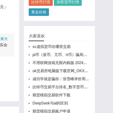
比特币行情
加密货币行情
美元；
黄金价格
；
大家喜欢
迎来大
实会
sc虚拟货币在哪里交易
pi币（派币、兀币、π币）骗局被央视曝光了，这就是个传销币！
不用联网游戏无限内购版 2024单机版游戏内购版大全
ok交易所电脑版下载官网_OKX电脑版客户端下载
成功学就是骗你：张雪峰评价周文强？
比特币交易平台排名_数字货币钱包
期货模拟交易软件下载
DeepSeek与ai的区别
期货模拟交易账户申请