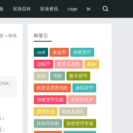
险
区块百科
区块资讯
csgo
bt
标签云
页
>
快讯
usdt
泰达币
加密货币
虚拟币
欧意交易所
基金
投资
理财
数字货币
ENA）
欧意交易所消息
虚拟货币
加密货币交易
区块链技术
股票市场
财富直通车
元；
比特币价格
加密货币市场
元；