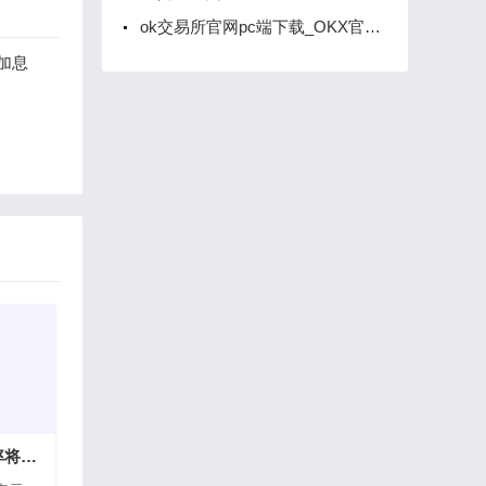
ok交易所官网pc端下载_OKX官方网站端电脑版下载
加息
问链网：预计实际利率将维持在显著偏低的水平