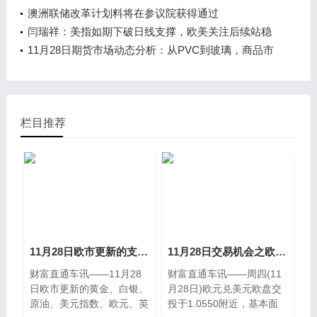
澳洲联储改革计划料将在参议院获得通过
闫瑞祥：美指如期下破日线支撑，欧美关注后续站稳
日线阻力
11月28日期货市场动态分析：从PVC到玻璃，商品市
场的核心变化
栏目推荐
11月28日欧市更新的支撑阻力：金银原油+美元指数等八大货币对
11月28日交易机会之欧元兑美元技术分析
财富直通车讯——11月28
财富直通车讯——周四(11
日欧市更新的黄金、白银、
月28日)欧元兑美元欧盘交
原油、美元指数、欧元、英
投于1.0550附近，基本面