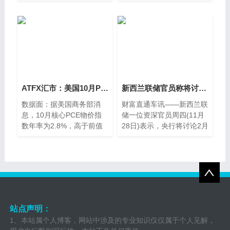
镑、日元、
上美元指数维持
ATFX汇市：美国10月PCE年率微增，美元指数暴跌！
新西兰联储官员称将讨论2月份降息25个基点还是50个基点
数据面：据美国商务部消
财富直通车讯——新西兰联
息，10月核心PCE物价指
储一位资深官员周四(11月
数年率为2.8%，高于前值
28日)表示，央行将讨论2月
2.7%，与预期值持平，通
降息25个基
胀
站点声明：
1、本站属个人博客，网站中涉及的专业知识仅仅属于个人见解，