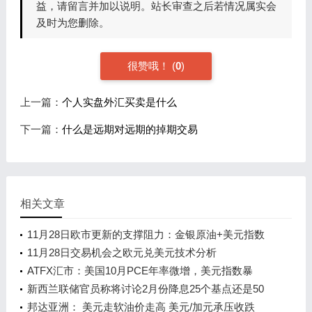
益，请留言并加以说明。站长审查之后若情况属实会
及时为您删除。
很赞哦！
(
0
)
上一篇：
个人实盘外汇买卖是什么
下一篇：
什么是远期对远期的掉期交易
相关文章
11月28日欧市更新的支撑阻力：金银原油+美元指数
等八大货币对
11月28日交易机会之欧元兑美元技术分析
ATFX汇市：美国10月PCE年率微增，美元指数暴
跌！
新西兰联储官员称将讨论2月份降息25个基点还是50
个基点
邦达亚洲： 美元走软油价走高 美元/加元承压收跌