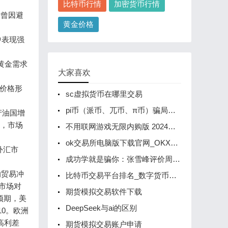
比特币行情
加密货币行情
后曾因避
黄金价格
中表现强
物黄金需求
大家喜欢
油价格形
sc虚拟货币在哪里交易
pi币（派币、兀币、π币）骗局被央视曝光了，这就是个传销币！
产油国增
性，市场
不用联网游戏无限内购版 2024单机版游戏内购版大全
ok交易所电脑版下载官网_OKX电脑版客户端下载
外汇市
成功学就是骗你：张雪峰评价周文强？
的贸易冲
比特币交易平台排名_数字货币钱包
。市场对
期货模拟交易软件下载
预期，美
DeepSeek与ai的区别
10。欧洲
高利差
期货模拟交易账户申请