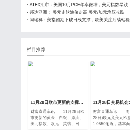
货币对
ATFX汇市：美国10月PCE年率微增，美元指数暴跌
邦达亚洲： 美元走软油价走高 美元/加元承压收跌
闫瑞祥：美指如期下破日线支撑，欧美关注后续站稳
力
栏目推荐
11月28日欧市更新的支撑阻力：金银原油+美元指数等八大货币对
财富直通车讯——11月28日欧
财富直通车讯——周四
市更新的黄金、白银、原油、
28日)欧元兑美元欧
美元指数、欧元、英镑、日
1.0550附近，基本
元、
数维持