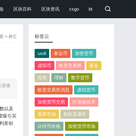
险
区块百科
区块资讯
csgo
bt
标签云
页
>
外汇
usdt
泰达币
加密货币
虚拟币
欧意交易所
基金
投资
理财
数字货币
失业金
欧意交易所消息
虚拟货币
加密货币交易
区块链技术
人数以及
股票市场
财富直通车
度吸引买
利差创
比特币价格
加密货币市场