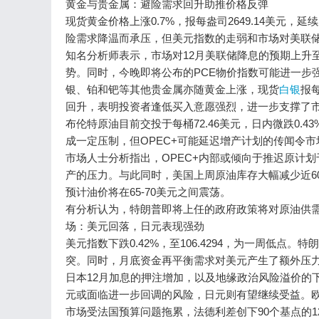
黄金与贵金属：避险需求回升助推价格反弹
现货黄金价格上涨0.7%，报每盎司2649.14美
险需求降温而承压，但美元指数的走弱和市场对美联
知名分析师表示，市场对12月美联储降息的预期上升至
势。同时，今晚即将公布的PCE物价指数可能进一步
银、铂和钯等其他贵金属亦随黄金上涨，现货
白银
报每
回升，表明投资者逢低买入意愿强烈，进一步支撑了市
布伦特原油目前交投于每桶72.46美元，日内微跌0.43
成一定压制，但OPEC+可能延迟增产计划的传闻令
市场人士分析指出，OPEC+内部或倾向于推迟原计划
产的压力。与此同时，美国上周原油库存大幅减少近6
预计油价将在65-70美元之间震荡。
有分析认为，特朗普即将上任的政府政策将对原油供
场：美元回落，日元表现强劲
美元指数下跌0.42%，至106.4294，为一周低
突。同时，月底资金再平衡需求对美元产生了额外压力。00
日本12月加息的押注增加，以及地缘政治风险溢价的
元或面临进一步回调的风险，日元则有望继续受益。欧元兑美元
市场受法国预算问题拖累，法德利差创下90个基点的