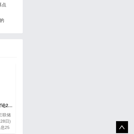
基点
场的
新西兰联储官员称将讨论2月份降息25个基点还是50个基点
兰联储
28日)
息25