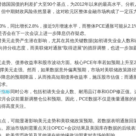
德国国债的利差扩大至90个基点，为2012年以来的最高水平。分析
，但中期财政风险依然显著，这对欧元区整体金融市场构成了一定压
.3%，同比增长2.8%，接近9月增速水平，而整体PCE通胀可能从2.1
储是否会在下一次会议上进一步降息仍存疑虑。
对美元走势产生潜在影响，尤其在其他关键数据(如初请失业金人数和
向持分歧态度，而美联储对通胀“取得进展”的措辞调整，也进一步加
走势、债券收益率和股市波动方面。核心PCE年率若如预期上升至2.
支撑美元走强。然而，如果数据意外偏离预期，市场对美联储政策路
步降息的预期降温，从而推高短期债券收益率，施压股市估值；而通
需求。
济指标
同时公布，包括初请失业金人数、耐用品订单和GDP修正值。
2月会议前重新调整仓位和预期。因此，PCE数据不仅是衡量通胀的
值得高度关注。
焦点，可能显著影响美元走势和美联储政策预期。若数据表明通胀回
。原油市场则需重点关注OPEC+会议结果及美国库存数据的后续表
势、欧美货币政策及其他潜在的地缘政治因素对市场的影响。