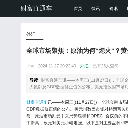
财富直通车
首页
快讯
资讯
外汇
全球市场聚焦：原油为何“熄火”？黄
linx
2024-11-27 20:22:40
外汇
已有
25人查阅
导读
财富直通车讯——本周三((11月27日))，
人数以及GDP数据修正值的公布。美元指数因市场对
财富直通车
讯——本周三((11月27日))，全球金融
GDP数据修正值的公布。美元指数因市场对特朗普关
盘。原油市场则受中东局势缓和和OPEC+会议前的
下新高，欧元对美元小幅走强。以下是对主要品种和