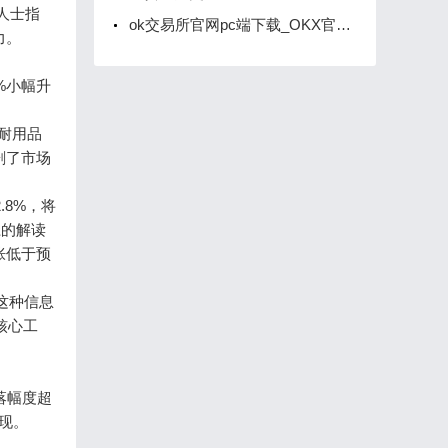
人士指
ok交易所官网pc端下载_OKX官方网站端电脑版下载
力。
%小幅升
耐用品
剧了市场
8%，将
径的解读
胀低于预
这种信息
核心工
落幅度超
现。