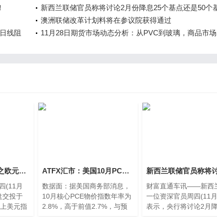
！
新西兰联储官员称将讨论2月份降息25个基点还是50个
澳洲联储改革计划料将在参议院获得通过
日线阻
11月28日期货市场动态分析：从PVC到玻璃，商品市
核心变化
11月28日交易机会之欧元兑美元技术分析
ATFX汇市：美国10月PCE年率微增，美元指数暴跌！
(11月
数据面：据美国商务部消息，
财富直通车讯——新西
盘交投于
10月核心PCE物价指数年率为
一位资深官员周四(11月
面上美元指
2.8%，高于前值2.7%，与预
表示，央行将讨论2月降
期值持平，通胀
个基