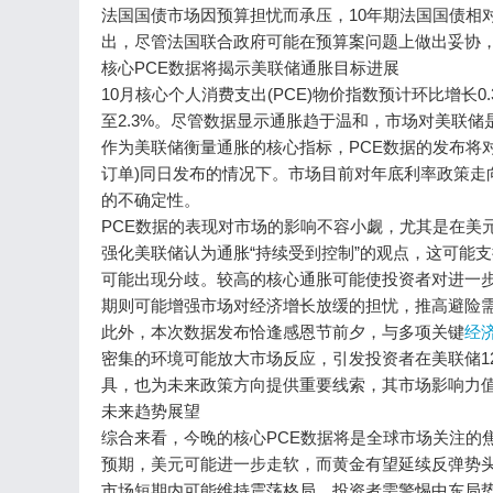
法国国债市场因预算担忧而承压，10年期法国国债相对
出，尽管法国联合政府可能在预算案问题上做出妥协
核心PCE数据将揭示美联储通胀目标进展
10月核心个人消费支出(PCE)物价指数预计环比增长0
至2.3%。尽管数据显示通胀趋于温和，市场对美联
作为美联储衡量通胀的核心指标，PCE数据的发布将
订单)同日发布的情况下。市场目前对年底利率政策走
的不确定性。
PCE数据的表现对市场的影响不容小觑，尤其是在美元
强化美联储认为通胀“持续受到控制”的观点，这可能
可能出现分歧。较高的核心通胀可能使投资者对进一
期则可能增强市场对经济增长放缓的担忧，推高避险
此外，本次数据发布恰逢感恩节前夕，与多项关键
经
密集的环境可能放大市场反应，引发投资者在美联储1
具，也为未来政策方向提供重要线索，其市场影响力
未来趋势展望
综合来看，今晚的核心PCE数据将是全球市场关注的
预期，美元可能进一步走软，而黄金有望延续反弹势头
市场短期内可能维持震荡格局，投资者需警惕中东局