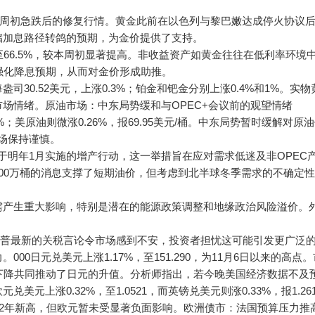
元，延续周初急跌后的修复行情。黄金此前在以色列与黎巴嫩达成停火协议
储加息路径转鸽的预期，为金价提供了支持。
66.5%，较本周初显著提高。非收益资产如黄金往往在低利率环境
强化降息预期，从而对金价形成助推。
盎司30.52美元，上涨0.3%；铂金和钯金分别上涨0.4%和1%。实
场情绪。原油市场：中东局势缓和与OPEC+会议前的观望情绪
%；美原油则微涨0.26%，报69.95美元/桶。中东局势暂时缓解对原
市场保持谨慎。
于明年1月实施的增产行动，这一举措旨在应对需求低迷及非OPEC
00万桶的消息支撑了短期油价，但考虑到北半球冬季需求的不确定
需产生重大影响，特别是潜在的能源政策调整和地缘政治风险溢价。
点。特朗普最新的关税言论令市场感到不安，投资者担忧这可能引发更广泛
0日元兑美元上涨1.17%，至151.290，为11月6日以来的高点
下降共同推动了日元的升值。分析师指出，若今晚美国经济数据不及
上涨0.32%，至1.0521，而英镑兑美元则涨0.33%，报1.26
12年新高，但欧元暂未受显著负面影响。欧洲债市：法国预算压力推