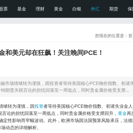
股票
基金
理财
黄金
白银
外汇
期货
保
您现在的位置是：
首
金和美元却在狂飙！关注晚间PCE！
全球金融市场情绪转为谨慎，因投资者等待美国核心PCE物价指数、初请
特朗普关税言论的担忧回落至一周低点，同时贵金属价格受支撑...
市场情绪转为谨慎，因
投资
者等待美国核心PCE物价指数、初请失业金
税言论的担忧回落至一周低点，同时贵金属价格受支撑回升，
黄金
再
不确定性影响而窄幅波动。此外，欧洲市场因法国预算风险承压，法德
市场动态的详细解析。